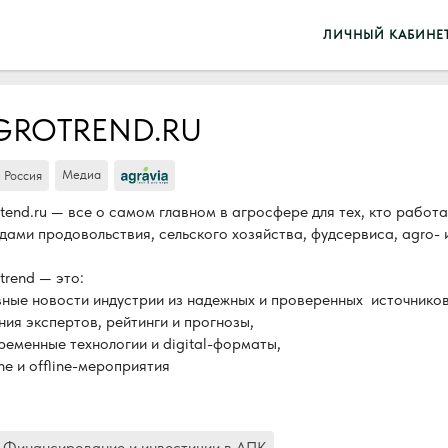
ЛИЧНЫЙ КАБИНЕ
GROTREND.RU
Медиа
Россия
tend.ru — все о самом главном в агросфере для тех, кто работ
дами продовольствия, сельского хозяйства, фудсервиса, agro- и
trend — это:
вные новости индустрии из надежных и проверенных источников
ния экспертов, рейтинги и прогнозы,
ременные технологии и digital-форматы,
ine и offline-мероприятия
2 Финансирование и инвестиции в АПК