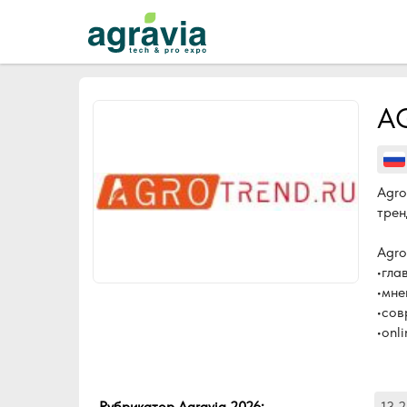
A
Agro
трен
Agro
•гла
•мне
•сов
•onl
Рубрикатор Agravia 2026
:
13.