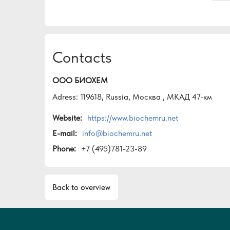
Парт
Комп
пози
Contacts
Инно
Наш 
широ
ООО БИОХЕМ
пост
Adress: 119618, Russia, Москва , МКАД 47-км
совр
Website:
https://www.biochemru.net
Усто
Комп
E-mail:
info@biochemru.net
клие
Phone:
+7 (495)781-23-89
раст
Закр
Back to overview
Глоб
куль
созд