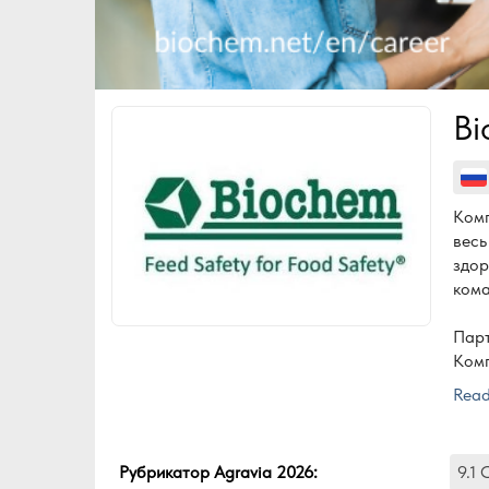
Bi
Комп
весь
здор
кома
Парт
Комп
Комп
Read
весь
здор
кома
Рубрикатор Agravia 2026
:
9.1