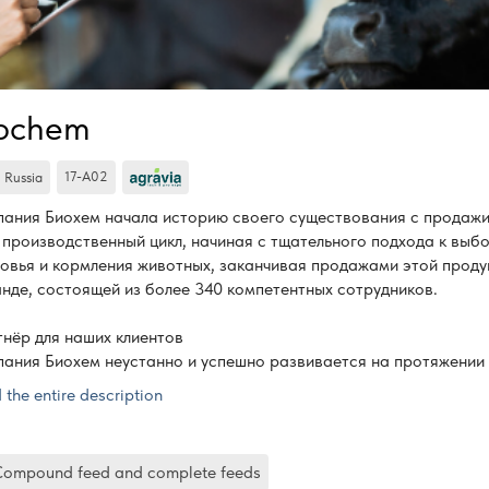
ochem
17-А02
Russia
ания Биохем начала историю своего существования с продажи 
 производственный цикл, начиная с тщательного подхода к вы
овья и кормления животных, заканчивая продажами этой продук
нде, состоящей из более 340 компетентных сотрудников.
нёр для наших клиентов
ания Биохем неустанно и успешно развивается на протяжении вс
ания Биохем начала историю своего существования с продажи 
 the entire description
 производственный цикл, начиная с тщательного подхода к вы
овья и кормления животных, заканчивая продажами этой продук
нде, состоящей из более 340 компетентных сотрудников.
 Compound feed and complete feeds