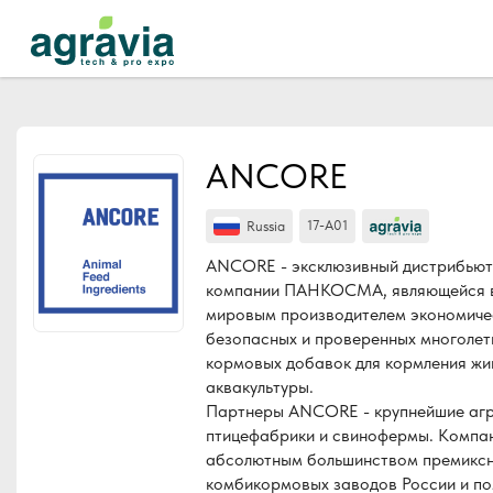
Events
Companies
ANCORE
About
17-A01
Russia
For organizations
ANCORE - эксклюзивный дистрибью
For visitors
компании ПАНКОСМА, являющейся 
мировым производителем экономиче
For organizers
безопасных и проверенных многоле
кормовых добавок для кормления жи
Contacts
аквакультуры.
HELP
Партнеры ANCORE - крупнейшие агр
птицефабрики и свинофермы. Компан
абсолютным большинством премиксн
комбикормовых заводов России и п