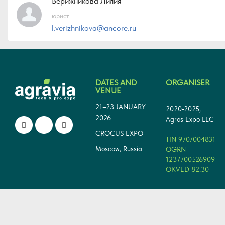
Верижникова Лилия
юрист
l.verizhnikova@ancore.ru
DATES AND
ORGANISER
VENUE
21–23 JANUARY
2020-2025,
2026
Agros Expo LLC
CROCUS EXPO
TIN 9707004831
Moscow, Russia
OGRN
1237700526909
OKVED 82.30